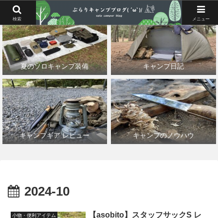
検索
メニュー
夏のソロキャンプ装備
キャンプ日記
キャンプギア レビュー
キャンプのノウハウ
2024-10
【asobito】スタッフサックS レ
小物・便利アイテム