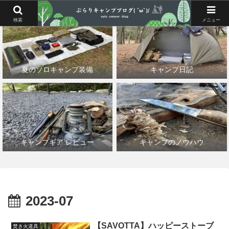
検索
メニュー
夏のソロキャンプ装備
キャンプ日記
キャンプギア レビュー
キャンプのノウハウ
2023-07
【SAVOTTA】ハッピーストーブ
焚き火道具