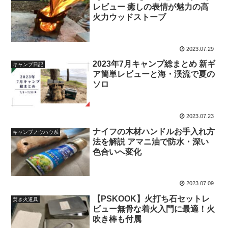
レビュー 癒しの表情が魅力の高
火力ウッドストーブ
2023.07.29
2023年7月キャンプ総まとめ 新ギ
キャンプ日記
ア簡単レビューと海・渓流で夏の
ソロ
2023.07.23
ナイフの木材ハンドルお手入れ方
キャンプノウハウ系
法を解説 アマニ油で防水・深い
色合いへ変化
2023.07.09
【PSKOOK】火打ち石セットレ
焚き火道具
ビュー無骨な着火入門に最適！火
吹き棒も付属