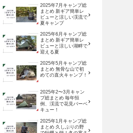
2025年7月キャンプ総
まとめ 新ギア簡単レ
ビューと涼しい渓流で
夏キャンプ
2025年6月キャンプ総
まとめ 新ギア簡単レ
ビューと涼しい湖畔で
迎える夏
2025年5月キャンプ総
まとめ 無骨な山で初
めての直火キャンプ！
2025年2〜3月キャン
プ総まとめ 毎年恒
例、渓流で花見バーベ
キュー！
2025年1月キャンプ総
まとめ 久しぶりの野
で牡蠣と鍋！冬の寒さ