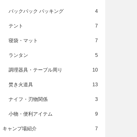
バックパック パッキング
4
テント
7
寝袋・マット
7
ランタン
5
調理器具・テーブル周り
10
焚き火道具
13
ナイフ・刃物関係
3
小物・便利アイテム
9
キャンプ場紹介
7