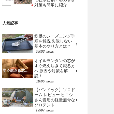
対策も簡単に紹介
人気記事
鉄板のシーズニング手
順を解説 失敗しない
基本のやり方とは？
38008 views
オイルランタンの芯が
すぐ燃え尽きて減る方
へ 原因や対策を解
説！
31006 views
【バンドック】ソロド
ーム レビュー ヒロシ
さん愛用の軽量無骨な
ソロテント
19997 views