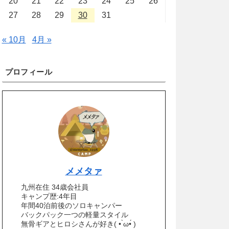
20
21
22
23
24
25
26
27
28
29
30
31
« 10月
4月 »
プロフィール
メメタァ
九州在住 34歳会社員
キャンプ歴:4年目
年間40泊前後のソロキャンパー
バックパック一つの軽量スタイル
無骨ギアとヒロシさんが好き( • ̀ω•́ )