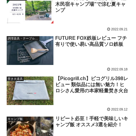
木民宿キャンプ場”で涼む夏キャ
ンプ
2022.09.21
FUTURE FOX鉄板レビュー フチ
調理器具・テーブル周り
有りで使い易い高品質ソロ鉄板
2022.09.18
【Picogrill.ch】ピコグリル398レ
焚き火道具
ビュー 類似品には無い魅力！ヒ
ロシさん愛用の本家軽量焚き火台
2022.09.12
リピート必至！手軽で美味しいキ
キャンプ飯
ャンプ飯 オススメ3選を紹介！