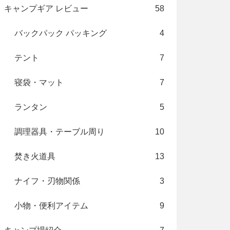
キャンプギア レビュー
58
バックパック パッキング
4
テント
7
寝袋・マット
7
ランタン
5
調理器具・テーブル周り
10
焚き火道具
13
ナイフ・刃物関係
3
小物・便利アイテム
9