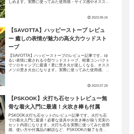
しめます。実際に使ってみた使用感・サイズ感やオススメ
ポイントを解説します。
2023.09.16
【SAVOTTA】ハッピーストーブ レビュ
ー 癒しの表情が魅力の高火力ウッドスト
ーブ
【SAVOTTA】ハッピーストーブのレビュー記事です。ゆ
るい表情に癒される小型ウッドストーブ、軽量コンパクト
でソロキャンプに最適！更に焚き火が楽しくなる、オスス
メソロ焚き火台になります。実際に使ってみた使用感、オ
ススメポイントを解説していきます。
2023.07.29
【PSKOOK】火打ち石セットレビュー無
骨な着火入門に最適！火吹き棒も付属
PSKOOK火打ち石セットのレビュー記事です。火打ち石
での着火入門に最適！必要な道具や火吹き棒が揃う充実の
セット内容になります。火打ち石を実際に使ってみた使用
感、使い方や付属品の解説など、PSKOOKの魅了を含め