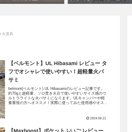
き火道具
【ベルモント】UL Hibasami レビュー タ
フでオシャレで使いやすい！超軽量火バ
サミ
belmont(ベルモント) UL Hibasamiのレビュー記事です。
約70gと超軽量、ソロ焚き火台で使いやすいサイズ感のウ
ルトラライトな火バサミになります。ULキャンパーや軽
量重視の方へオススメ！実際に使ってみた使用感やオスス
メポイントを解説します。
2024.06.21
【Maxboost】ポケットふいご レビュー