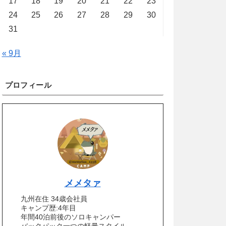
17
18
19
20
21
22
23
24
25
26
27
28
29
30
31
« 9月
プロフィール
メメタァ
九州在住 34歳会社員
キャンプ歴:4年目
年間40泊前後のソロキャンパー
バックパック一つの軽量スタイル