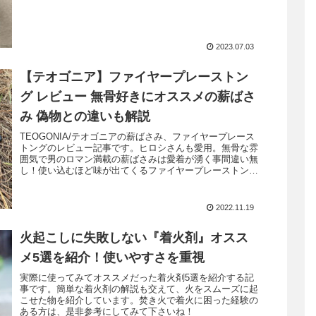
オススメポイントを解説していきます。
2023.07.03
【テオゴニア】ファイヤープレーストン
グ レビュー 無骨好きにオススメの薪ばさ
み 偽物との違いも解説
TEOGONIA/テオゴニアの薪ばさみ、ファイヤープレース
トングのレビュー記事です。ヒロシさんも愛用。無骨な雰
囲気で男のロマン満載の薪ばさみは愛着が湧く事間違い無
し！使い込むほど味が出てくるファイヤープレーストン
グ。そのオススメポイントを紹介していきます
2022.11.19
火起こしに失敗しない『着火剤』オスス
メ5選を紹介！使いやすさを重視
実際に使ってみてオススメだった着火剤5選を紹介する記
事です。簡単な着火剤の解説も交えて、火をスムーズに起
こせた物を紹介しています。焚き火で着火に困った経験の
ある方は、是非参考にしてみて下さいね！