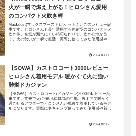
火が一瞬で燃え上がる！ヒロシさん愛用
のコンパクト火吹き棒
Maxboost(マックスブースト)ポケットふいごのレビュー記
事です。ヒロシさんも長年愛用する伸縮型のコンパクト火
吹き棒。空気が漏れにくい精巧な作りで、吹き心地が良
く、火の勢いが一瞬で復活！実際に使ってみた使用感やオ
ススメポイントを解説します。
2024.03.17
【SOWA】カストロコート3000レビュー
ヒロシさん着用モデル 暖かくて火に強い
難燃ドカジャン
【SOWA】カストロコート(ドカジャン)3000のレビュー記
事です。丈夫で火に強い綿100%の生地、裏ボアで暖かく
過ごせるアウターでヒロシさんが現役で着用しているモデ
ルになります。実際に冬キャンプ使ってみた使用感や着用
感、オススメポイントを解説紹介します。
2024.02.12