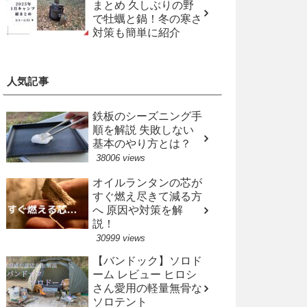
まとめ 久しぶりの野
で牡蠣と鍋！冬の寒さ
対策も簡単に紹介
人気記事
鉄板のシーズニング手
順を解説 失敗しない
基本のやり方とは？
38006 views
オイルランタンの芯が
すぐ燃え尽きて減る方
へ 原因や対策を解
説！
30999 views
【バンドック】ソロド
ーム レビュー ヒロシ
さん愛用の軽量無骨な
ソロテント