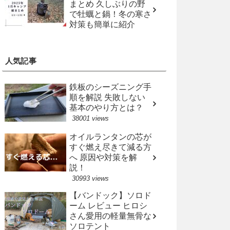
まとめ 久しぶりの野
で牡蠣と鍋！冬の寒さ
対策も簡単に紹介
人気記事
鉄板のシーズニング手
順を解説 失敗しない
基本のやり方とは？
38001 views
オイルランタンの芯が
すぐ燃え尽きて減る方
へ 原因や対策を解
説！
30993 views
【バンドック】ソロド
ーム レビュー ヒロシ
さん愛用の軽量無骨な
ソロテント