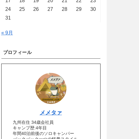
17
18
19
20
21
22
23
24
25
26
27
28
29
30
31
« 9月
プロフィール
メメタァ
九州在住 34歳会社員
キャンプ歴:4年目
年間40泊前後のソロキャンパー
バックパック一つの軽量スタイル