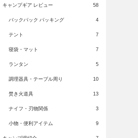
キャンプギア レビュー
58
バックパック パッキング
4
テント
7
寝袋・マット
7
ランタン
5
調理器具・テーブル周り
10
焚き火道具
13
ナイフ・刃物関係
3
小物・便利アイテム
9