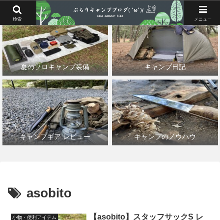
検索
メニュー
夏のソロキャンプ装備
キャンプ日記
キャンプギア レビュー
キャンプのノウハウ
asobito
【asobito】スタッフサックS レ
小物・便利アイテム