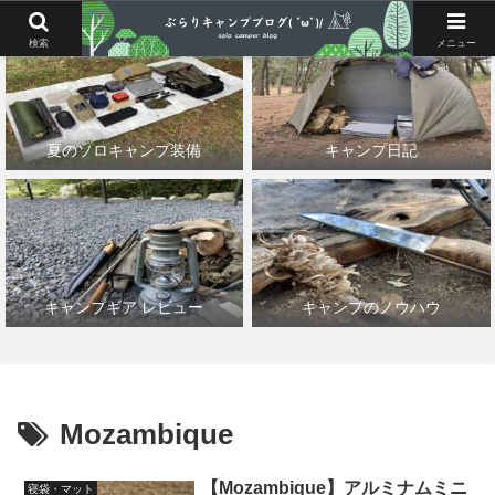
検索
メニュー
夏のソロキャンプ装備
キャンプ日記
キャンプギア レビュー
キャンプのノウハウ
Mozambique
【Mozambique】アルミナムミニ
寝袋・マット