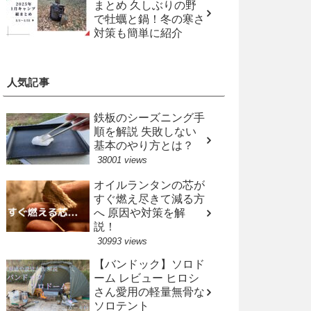
まとめ 久しぶりの野
で牡蠣と鍋！冬の寒さ
対策も簡単に紹介
人気記事
鉄板のシーズニング手
順を解説 失敗しない
基本のやり方とは？
38001 views
オイルランタンの芯が
すぐ燃え尽きて減る方
へ 原因や対策を解
説！
30993 views
【バンドック】ソロド
ーム レビュー ヒロシ
さん愛用の軽量無骨な
ソロテント