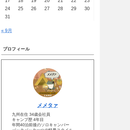
17
18
19
20
21
22
23
24
25
26
27
28
29
30
31
« 9月
プロフィール
メメタァ
九州在住 34歳会社員
キャンプ歴:4年目
年間40泊前後のソロキャンパー
バックパック一つの軽量スタイル