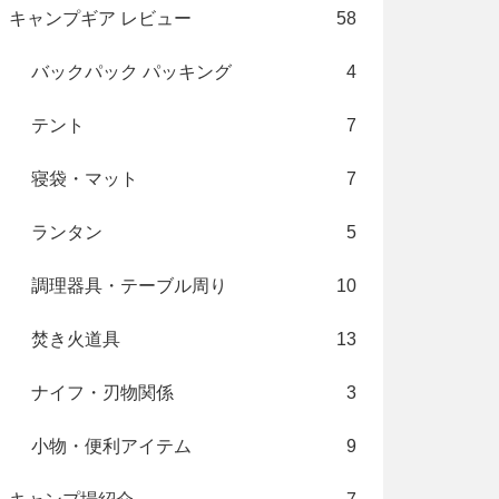
キャンプギア レビュー
58
バックパック パッキング
4
テント
7
寝袋・マット
7
ランタン
5
調理器具・テーブル周り
10
焚き火道具
13
ナイフ・刃物関係
3
小物・便利アイテム
9