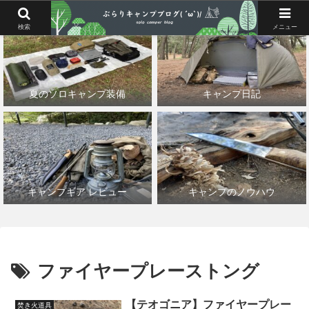
検索
メニュー
夏のソロキャンプ装備
キャンプ日記
キャンプギア レビュー
キャンプのノウハウ
ファイヤープレーストング
【テオゴニア】ファイヤープレー
焚き火道具