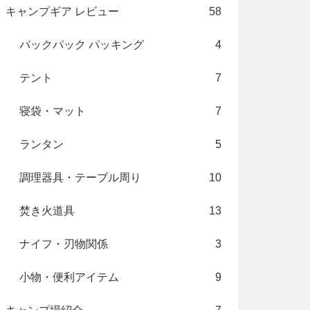
キャンプギア レビュー
58
バックパック パッキング
4
テント
7
寝袋・マット
7
ランタン
5
調理器具・テーブル周り
10
焚き火道具
13
ナイフ・刃物関係
3
小物・便利アイテム
9