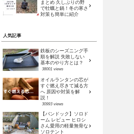
まとめ 久しぶりの野
で牡蠣と鍋！冬の寒さ
対策も簡単に紹介
人気記事
鉄板のシーズニング手
順を解説 失敗しない
基本のやり方とは？
38001 views
オイルランタンの芯が
すぐ燃え尽きて減る方
へ 原因や対策を解
説！
30993 views
【バンドック】ソロド
ーム レビュー ヒロシ
さん愛用の軽量無骨な
ソロテント