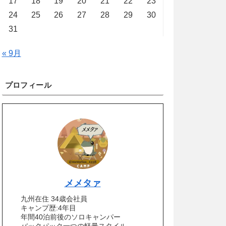
17
18
19
20
21
22
23
24
25
26
27
28
29
30
31
« 9月
プロフィール
メメタァ
九州在住 34歳会社員
キャンプ歴:4年目
年間40泊前後のソロキャンパー
バックパック一つの軽量スタイル