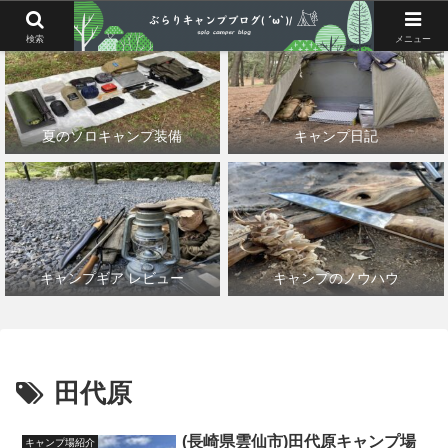
検索
メニュー
夏のソロキャンプ装備
キャンプ日記
キャンプギア レビュー
キャンプのノウハウ
田代原
(長崎県雲仙市)田代原キャンプ場
キャンプ場紹介