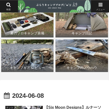
検索
メニュー
夏のソロキャンプ装備
キャンプ日記
キャンプギア レビュー
キャンプのノウハウ
2024-06-08
【Six Moon Designs】ルナーソ
テント