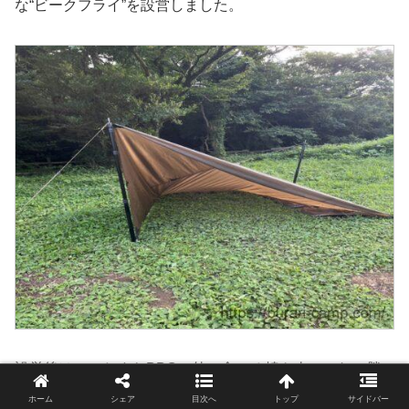
な“ビークフライ”を設営しました。
設営後は、ひたすらBBQ。外で食べる焼き肉。これに勝
る物はありません。
ホーム
シェア
目次へ
トップ
サイドバー