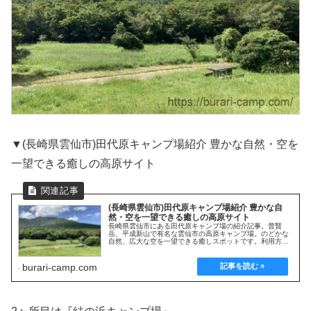
▼(長崎県雲仙市)田代原キャンプ場紹介 豊かな自然・空を
一望できる癒しの高原サイト
(長崎県雲仙市)田代原キャンプ場紹介 豊かな自
然・空を一望できる癒しの高原サイト
長崎県雲仙市にある田代原キャンプ場の紹介記事。普賢
岳、平成新山で有名な雲仙市の高原キャンプ場。のどかな
自然、広大な空を一望できる癒しスポットです。利用方法
や施設詳細、オススメポイント等を解説していきます！
burari-camp.com