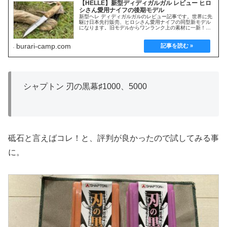
【HELLE】新型ディディガルガル レビュー ヒロ
シさん愛用ナイフの後期モデル
新型ヘレ ディディガルガルのレビュー記事です。世界に先
駆け日本先行販売、ヒロシさん愛用ナイフの同型新モデル
になります。旧モデルからワンランク上の素材に一新！あ
らゆるシーンで活躍するフルタングモデルです。実際に使
ってみた使用感やオススメポイントを解説します。
burari-camp.com
シャプトン 刃の黒幕♯1000、5000
砥石と言えばコレ！と、評判が良かったので試してみる事
に。