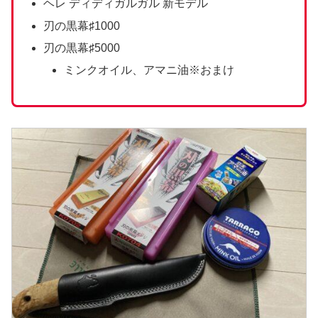
ヘレ ディディガルガル 新モデル
刃の黒幕♯1000
刃の黒幕♯5000
ミンクオイル、アマニ油※おまけ