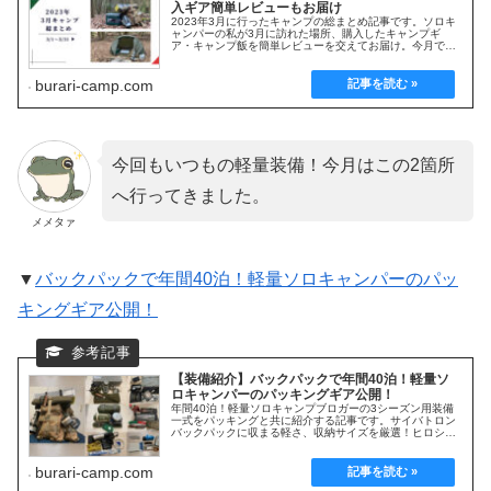
入ギア簡単レビューもお届け
2023年3月に行ったキャンプの総まとめ記事です。ソロキ
ャンパーの私が3月に訪れた場所、購入したキャンプギ
ア・キャンプ飯を簡単レビューを交えてお届け。今月で1
周年を迎えた当ブログ。直近の運営状況も交えたキャンプ
ブログを暇潰し程度に楽しんで頂けると嬉しいです。
burari-camp.com
今回もいつもの軽量装備！今月はこの2箇所
へ行ってきました。
メメタァ
▼
バックパックで年間40泊！軽量ソロキャンパーのパッ
キングギア公開！
【装備紹介】バックパックで年間40泊！軽量ソ
ロキャンパーのパッキングギア公開！
年間40泊！軽量ソロキャンプブロガーの3シーズン用装備
一式をパッキングと共に紹介する記事です。サイバトロン
バックパックに収まる軽さ、収納サイズを厳選！ヒロシさ
んのキャンプギアをベースに、徒歩20分以内を想定した装
備になります。
burari-camp.com